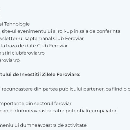
a
i
 si Tehnologie
site-ul evenimentului si roll-up in sala de conferinta
ewsletter-ul saptamanal Club Feroviar
r la baza de date Club Feroviar
tiri clubferoviar.ro
roviar.ro
ului de Investitii Zilele Feroviare:
ti recunoastere din partea publicului partener, ca fiind o
mportante din sectorul feroviar
ompaniei dumneavoastra catre potentiali cumparatori
omeniului dumneavoastra de activitate