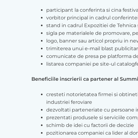
participant la conferinta si cina festiv
vorbitor principal in cadrul conferinte
stand in cadrul Expozitiei de Tehnica
sigla pe materialele de promovare, pe 
logo, banner sau articol propriu in n
trimiterea unui e-mail blast publicita
comunicate de presa pe platforma de s
listarea companiei pe site-ul catalogfe
Beneficiile inscrierii ca partener al Summit
cresteti notorietatea firmei si obtine
industriei feroviare
dezvoltati parteneriate cu persoane i
prezentati produsele si serviciile c
schimb de idei cu factorii de decizie
pozitionarea companiei ca lider al d