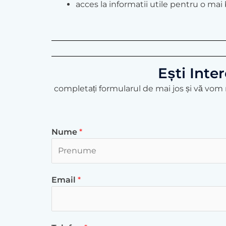
acces la informatii utile pentru o mai 
Ești Inte
completați formularul de mai jos și vă vom r
Nume
*
F
Email
*
i
r
s
t