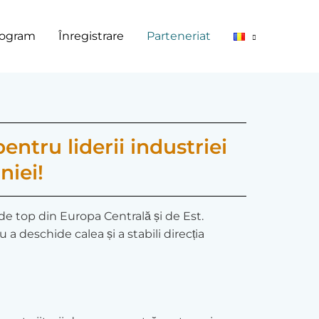
rogram
Înregistrare
Parteneriat
entru liderii industriei
niei!
r de top din Europa Centrală și de Est.
a deschide calea și a stabili direcția