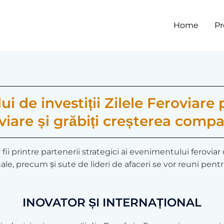
Home
P
i de investiții Zilele Feroviare p
viare și grăbiți creșterea compa
 fii printre partenerii strategici ai evenimentului ferovia
le, precum și sute de lideri de afaceri se vor reuni pentru 
INOVATOR ȘI INTERNAȚIONAL