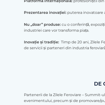
Platformă internațională:
profesioniștii di
Prezentarea inovației:
puterea inovatoare a 
Nu „doar” produse:
cu o conferință, expoziți
industriei care vor transforma piața.
Inovație și tradiție:
Timp de 20 ani, Zilele Fe
de servicii și parteneri din industria ferovi
DE 
Partenerii de la Zilele Feroviare – Summit-u
evenimentului, precum și de promovare/publi