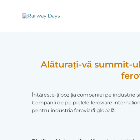
Skip
to
content
Alăturați-vă summit-ulu
fero
Întărește-ți poziția companiei pe industrie și
Companii de pe piețele feroviare internaționa
pentru industria feroviară globală.