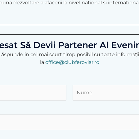
buna dezvoltare a afacerii la nivel national si internationa
resat Să Devii Partener Al Even
ăspunde în cel mai scurt timp posibil cu toate informațiil
la
office@clubferoviar.ro
L
a
s
t