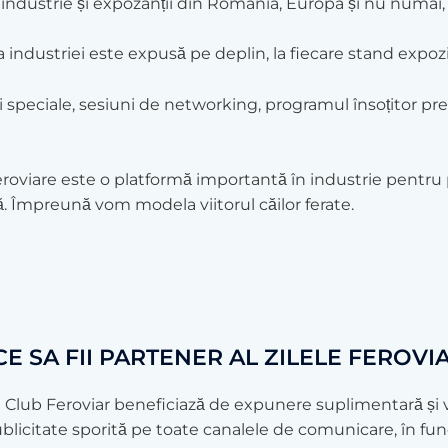
n industrie și expozanții din România, Europa și nu numai,
industriei este expusă pe deplin, la fiecare stand expoziți
i speciale, sesiuni de networking, programul însoțitor prez
roviare este o platformă importantă în industrie pentru pro
ară. Împreună vom modela viitorul căilor ferate.
CE SA FII PARTENER AL ZILELE FEROVI
l Club Feroviar beneficiază de expunere suplimentară și v
citate sporită pe toate canalele de comunicare, în funcț