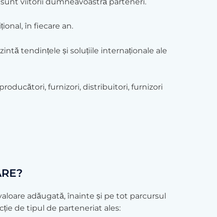
 sunt viitorii dumneavoastră parteneri.
onal, în fiecare an.
intă tendințele și soluțiile internaționale ale
ducători, furnizori, distribuitori, furnizori
ARE?
aloare adăugată, înainte și pe tot parcursul
ie de tipul de parteneriat ales: