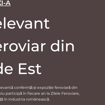
XI-A
elevant
roviar din
de Est
vantă conferință și expoziție feroviară din
u participă în fiecare an la Zilele Feroviare,
ță în industria românească.