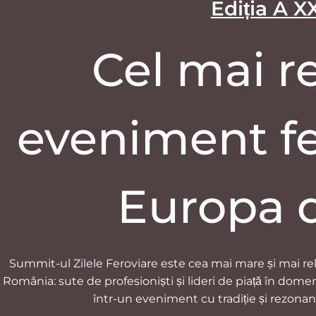
Ediția A X
Cel mai r
eveniment fe
Europa 
Summit-ul Zilele Feroviare este cea mai mare și mai rele
România: sute de profesioniști și lideri de piață în domeni
într-un eveniment cu tradiție și rezonan